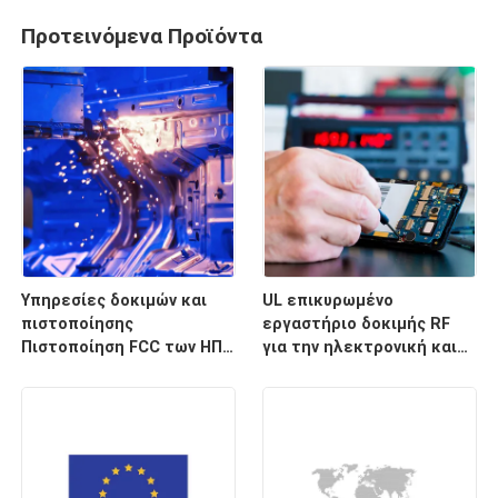
Προτεινόμενα Προϊόντα
Υπηρεσίες δοκιμών και
UL επικυρωμένο
πιστοποίησης
εργαστήριο δοκιμής RF
Πιστοποίηση FCC των ΗΠΑ
για την ηλεκτρονική και
για εξοπλισμό φωτισμού
τα αυτοκίνητα προϊόντα
που διασφαλίζει τη
συμμόρφωση και την
έγκριση των κανονισμών