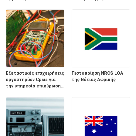
δοκιμής εργαστηρίων
τεμνουσών μηχανών
λαμπτήρων επικέντρων
ποιοτικού ελέγχου
γρήγορες και υπηρεσία
βιομηχανική
πιστοποίησης
Εξεταστικές επιχειρήσεις
Πιστοποίηση NRCS LOA
εργαστηρίων Cpsia για
της Νότιας Αφρικής
την υπηρεσία επικύρωσης
τρίτου κουκλών
παιχνιδιών παιδιών