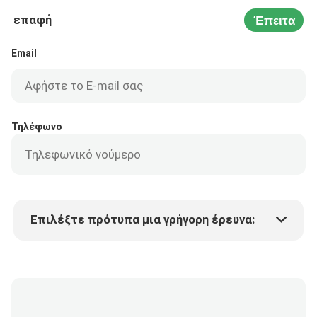
επαφή
Έπειτα
Email
Τηλέφωνο
Επιλέξτε πρότυπα μια γρήγορη έρευνα:
Τιμή προϊόντος
Min.order quantity
Vraag een staal aan
Meer details