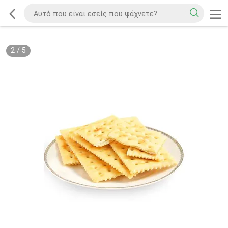
2
/
5