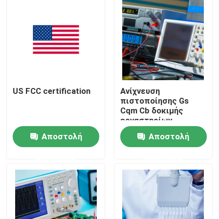
US FCC certification
Ανίχνευση
πιστοποίησης Gs
Cqm Cb δοκιμής
εργαστηρίων
λαμπτήρων φακών
Αποστολή
Αποστολή
και υπηρεσία
πιστοποίησης
Σπίτι
ερώτησης
ερώτησης
εξεταστικά προϊόντα
Υπηρεσία πιστοποίησης