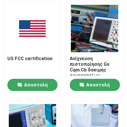
US FCC certification
Ανίχνευση
πιστοποίησης Gs
Cqm Cb δοκιμής
εργαστηρίων
λαμπτήρων φακών
Αποστολή
Αποστολή
και υπηρεσία
Σπίτι
πιστοποίησης
ερώτησης
ερώτησης
εξεταστικά προϊόντα
Υπηρεσία πιστοποίησης