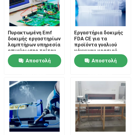
Γύρος εργαστηρίων
Πυρακτωμένη Emf
Εργαστήρια δοκιμής
μας ελάτε σε επαφή με
δοκιμής εργαστηρίων
FDA CE για τα
λαμπτήρων υπηρεσία
προϊόντα γυαλιού
επικύρωσης τρίτου
κόκκινου κρασιού
Ειδήσεις
cErp
Αποστολή
Αποστολή
ερώτησης
ερώτησης
Ζητήστε ένα απόσπασμα
Εργαστήρια δοκιμής ηλεκτρονικής
Δοκιμή εργαστηρίων λαμπτήρων
Αυτοκίνητα εργαστήρια δοκιμής