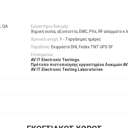
, QA
Εργαστήριο δοκιμής:
Χημική ουσία, αξιοπιστία, EMC, PVs, RF ασύρματο κ.λ
Χρονική ανοχή:
1 - 7 εργάσιμες ημέρες
Παράδοση:
Εκφράστε DHL Fedex TNT UPS SF
Επισημαίνω:
,
AV IT Electronic Testings
Πρότυπο πιστοποίησης εργαστηρίου δοκιμών AV
AV IT Electronic Testing Laboratories