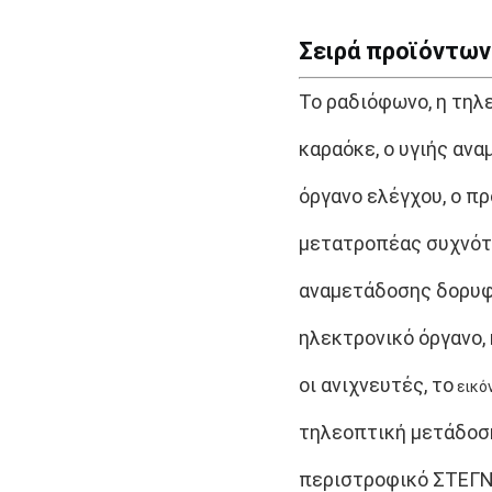
Σειρά προϊόντων
Το ραδιόφωνο, η τηλ
καραόκε, ο υγιής ανα
όργανο ελέγχου,
ο πρ
μετατροπέας συχνότη
αναμετάδοσης δορυφο
ηλεκτρονικό όργανο, 
οι ανιχνευτές, το
εικό
τηλεοπτική μετάδοση
περιστροφικό
ΣΤΕΓ