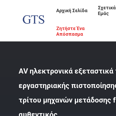
Σχετικά
Αρχική Σελίδα
Εμάς
Ζητήστε Ένα
Αρχική Σελίδα
/
Προϊόντα
/
Εργαστήρια Δοκιμής Ηλεκτρ
Fax Λ Και Αυθεντικός
Απόσπασμα
AV ηλεκτρονικά εξεταστικά
εργαστηριακής πιστοποίησης
τρίτου μηχανών μετάδοσης f
αυθεντικός