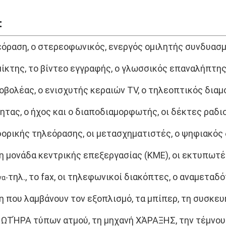
:
εόραση, ο στερεοφωνικός, ενεργός ομιλητής συνδυασμο
μίκτης, το βίντεο εγγραφής, ο γλωσσικός επαναλήπτης
οβολέας, ο ενισχυτής κεραιών TV, ο τηλεοπτικός δια
τας, ο ήχος και ο διαποδιαμορφωτής, οι δέκτες ραδ
ρικής τηλεόρασης, οι μετασχηματιστές, ο ψηφιακός 
η μονάδα κεντρικής επεξεργασίας (ΚΜΕ), οι εκτυπωτές
τηλ., το fax, οι τηλεφωνικοί διακόπτες, ο αναμεταδό
να-
 που λαμβάνουν τον εξοπλισμό, τα μπίπερ, τη συσκευ
ΝΩΤΉΡΑ τύπων
ατμού
, τη μηχανή ΧΆΡΑΞΗΣ, την τέμνου