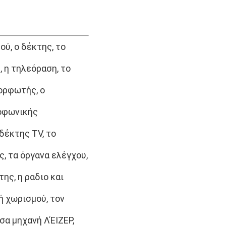
ύ, ο δέκτης, το
, η τηλεόραση, το
μορφωτής, ο
ιοφωνικής
δέκτης TV, το
, τα όργανα ελέγχου,
της, η ραδιο και
ή χωρισμού, τον
σα μηχανή ΛΈΙΖΕΡ,