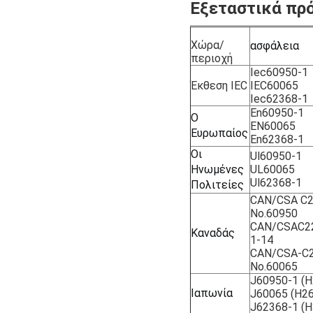
Εξεταστικά πρ
Χώρα/
ασφάλεια
περιοχή
Iec60950-1
Έκθεση IEC
IEC60065
Iec62368-1
En60950-1
Ο 
EN60065
Ευρωπαίος
En62368-1
Οι 
Ul60950-1
Ηνωμένες 
UL60065
Ul62368-1
Πολιτείες
CAN/CSA C2
No.60950
CAN/CSAC22
Καναδάς
1-14
CAN/CSA-C2
No.60065
J60950-1 (H
Ιαπωνία
J60065 (H26
J62368-1 (