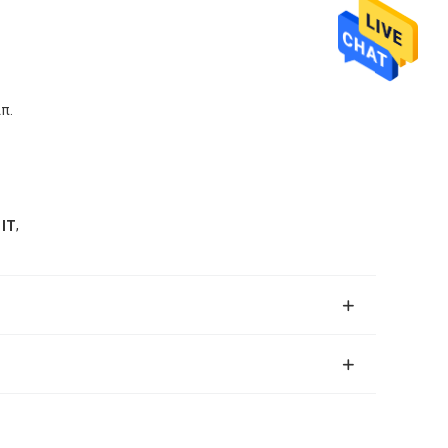
π.
,
 IT