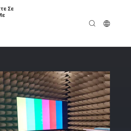
τε Σε
Με
ποίησης ΤΠ Για Τη Δοκιμή Τρίτου Μηχανών Μετάδοσης