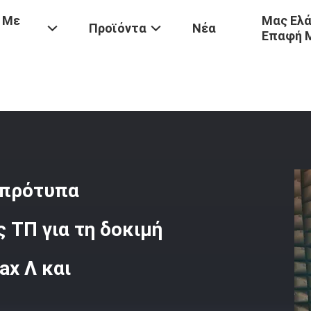
 Με
Μας Ελά
Προϊόντα
Νέα
Επαφή 
ονικής
/
AV Ηλεκτρονικά Εξεταστικά Πρότυπα Εργαστηριακής Πιστο
 πρότυπα
 ΤΠ για τη δοκιμή
ax Λ και