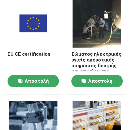
EU CE certification
Σώματος ηλεκτρικές
υγιείς ακουστικές
υπηρεσίες δοκιμής
και επικύρωσης
τρίτου καισίου
Αποστολή
Αποστολή
εργαστηρίων EFT
ηλεκτρονικής
Σπίτι
ερώτησης
ερώτησης
εξεταστικές
εξεταστικά προϊόντα
Υπηρεσία πιστοποίησης